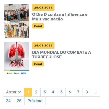
28.03.2026
O Dia D contra a Influenza e
Multivacinação
Geral
24.03.2026
DIA MUNDIAL DO COMBATE A
TURBECULOSE
Geral
Anterior
1
2
3
4
5
6
7
8
...
24
25
Próximo