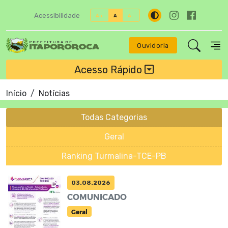
Acessibilidade
A+
A
A-
Ouvidoria
Acesso Rápido
Início
Notícias
Todas Categorias
Geral
Ranking Turmalina-TCE-PB
03.08.2026
COMUNICADO
Geral