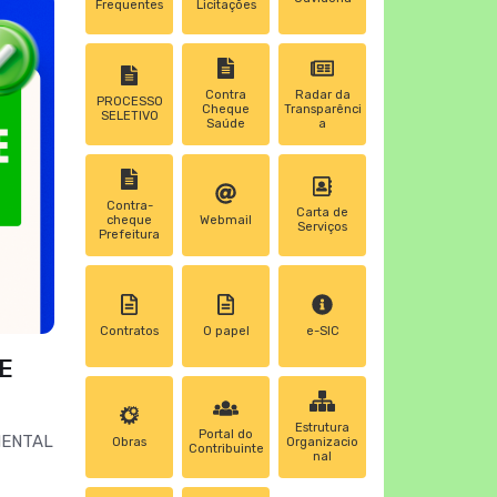
Frequentes
Licitações
Contra
Radar da
PROCESSO
Cheque
Transparênci
SELETIVO
Saúde
a
Contra-
Carta de
cheque
Webmail
Serviços
Prefeitura
Contratos
0 papel
e-SIC
E
Estrutura
Portal do
MENTAL
Obras
Organizacio
Contribuinte
nal