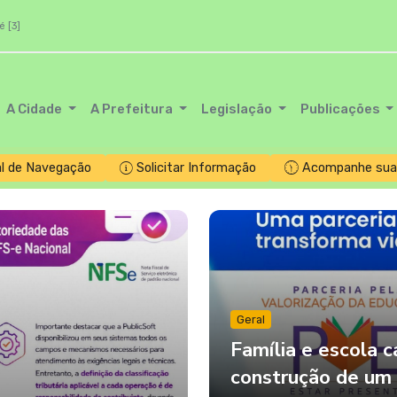
é [3]
A Cidade
A Prefeitura
Legislação
Publicações
l de Navegação
Solicitar Informação
Acompanhe sua 
Geral
Família e escola 
construção de um 