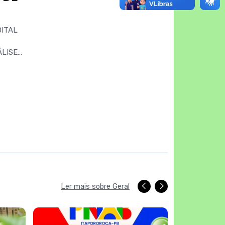
DITAL
LISE
O Nº
RAL
Ler mais sobre Geral