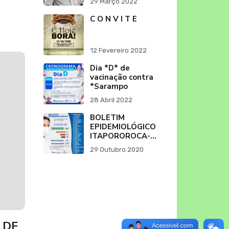
29 Março 2022
falecimento do
Sr. Severino
C O N V I T E
Ribeiro da Silva
"Pai do Ex-Prefei
12 Fevereiro 2022
Dia *D* de
vacinação contra
*Sarampo
28 Abril 2022
BOLETIM
EPIDEMIOLÓGICO
ITAPOROROCA-
PB (29/10/2020)
29 Outubro 2020
 DE