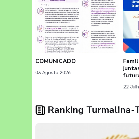
 DA
COMUNICADO
Famíl
E
junta
03 Agosto 2026
futur
22 Jul
Ranking Turmalina-