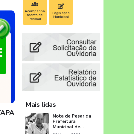
Acompanha
Legislação
mento de
Municipal
Pessoal
Mais lidas
TAPA
Nota de Pesar da
Prefeitura
Municipal de
Itapororoca pelo