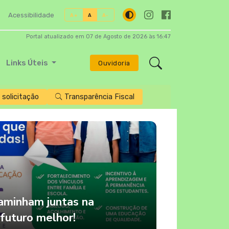
Acessibilidade
A+
A
A-
Portal atualizado em 07 de Agosto de 2026 às 16:47
Links Úteis
Ouvidoria
solicitação
Transparência Fiscal
caminham juntas na
futuro melhor!