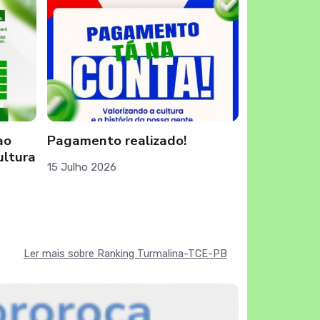
ao
Pagamento realizado!
OUVIDORI
ultura
15 Julho 2026
13 Julho 2026
Ler mais sobre Ranking Turmalina-TCE-PB