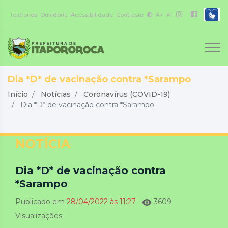
Telefones
Ouvidoria
Acessibilidade
Contraste
A+
A-
Dia *D* de vacinação contra *Sarampo
Início
Notícias
Coronavírus (COVID-19)
Dia *D* de vacinação contra *Sarampo
NOTÍCIA
Dia *D* de vacinação contra
*Sarampo
Publicado em
28/04/2022 às 11:27
3609
Visualizações