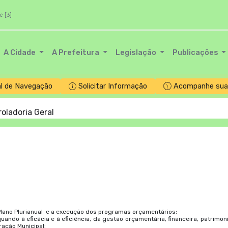
é [3]
A Cidade
A Prefeitura
Legislação
Publicações
l de Navegação
Solicitar Informação
Acompanhe sua 
oladoria Geral
Plano Plurianual e a execução dos programas orçamentários;
quando à eficácia e à eficiência, da gestão orçamentária, financeira, patrimoni
ação Municipal;