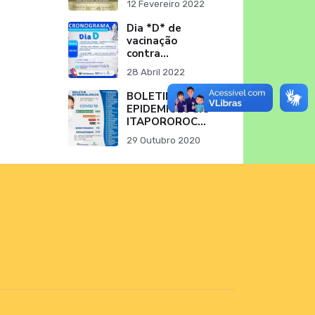
12 Fevereiro 2022
Prefei
Dia *D* de
vacinação
contra
*Sarampo
28 Abril 2022
BOLETIM
EPIDEMIOLÓGICO
ITAPOROROCA-
PB (29/10/2020)
29 Outubro 2020