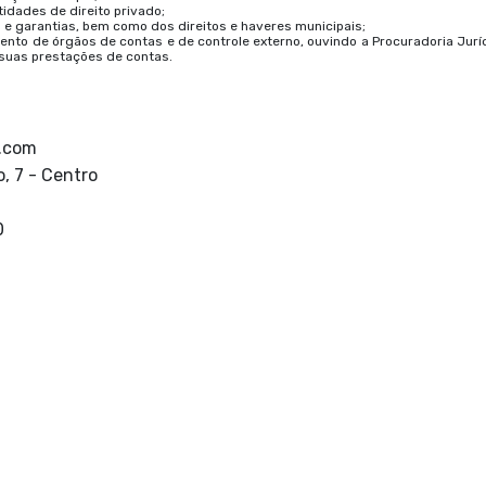
ntidades de direito privado;
s e garantias, bem como dos direitos e haveres municipais;
to de órgãos de contas e de controle externo, ouvindo a Procuradoria Jurí
 suas prestações de contas.
l.com
, 7 - Centro
0