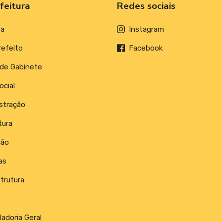
feitura
Redes sociais
ta
Instagram
refeito
Facebook
 de Gabinete
ocial
stração
tura
ção
as
trutura
adoria Geral