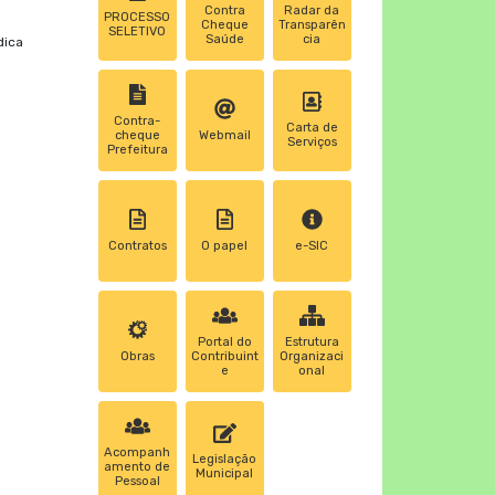
Contra
Radar da
PROCESSO
Cheque
Transparên
SELETIVO
Saúde
cia
dica
Contra-
Carta de
cheque
Webmail
Serviços
Prefeitura
Contratos
0 papel
e-SIC
Portal do
Estrutura
Obras
Contribuint
Organizaci
e
onal
Acompanh
Legislação
amento de
Municipal
Pessoal