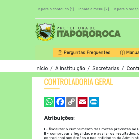
Ir para o conteúdo [1]
Ir para o menu [2]
Ir para o rodap
Perguntas Frequentes
Manua
Início
A Instituição
Secretarias
Contr
CONTROLADORIA GERAL
Atribuições
:
I -
fiscalizar o cumprimento das metas previstas no 
II - comprovar a legalidade e avaliar os resultados, 
operacional nos órgãos e nas entidades da Administr