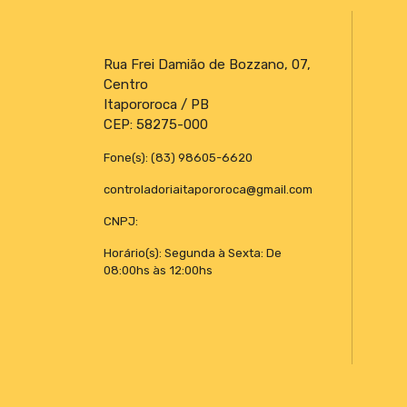
Rua Frei Damião de Bozzano, 07,
Centro
Itapororoca / PB
CEP: 58275-000
Fone(s): (83) 98605-6620
controladoriaitapororoca@gmail.com
CNPJ:
Horário(s): Segunda à Sexta: De
08:00hs às 12:00hs