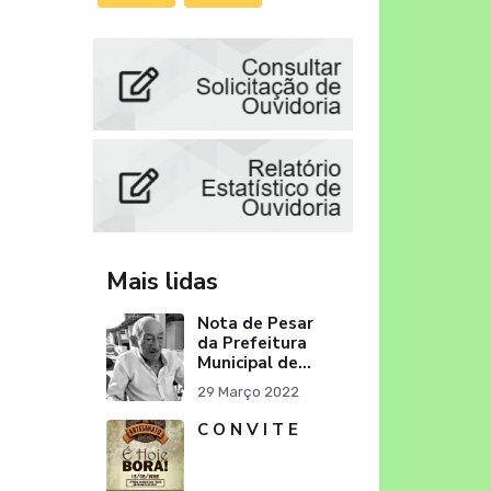
Mais lidas
Nota de Pesar
da Prefeitura
Municipal de
Itapororoca
29 Março 2022
pelo
falecimento do
C O N V I T E
Sr. Severino
Ribeiro da Silva
"Pai do Ex-