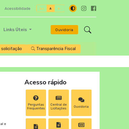
Acessibilidade
A+
A
A-
Links Úteis
Ouvidoria
solicitação
Transparência Fiscal
Acesso rápido
Perguntas
Central de
Ouvidoria
Frequentes
Licitações
al e