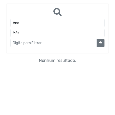
Portarias do Gabinete
Quadro de Pessoal
CONVÊNIOS
Estrutura Organizacional
Coronavírus
Nenhum resultado.
Concurso Público
Eleições Conselho Tutelar
Programas de Escolas Integrais
Processo Seletivo