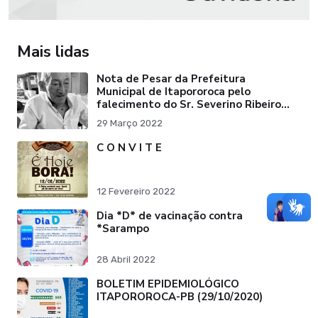
Mais lidas
Nota de Pesar da Prefeitura
Municipal de Itapororoca pelo
falecimento do Sr. Severino Ribeiro
da Silva "Pai do Ex-Prefei
29 Março 2022
C O N V I T E
12 Fevereiro 2022
Dia *D* de vacinação contra
*Sarampo
28 Abril 2022
BOLETIM EPIDEMIOLÓGICO
ITAPOROROCA-PB (29/10/2020)