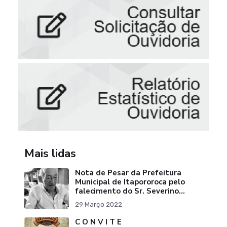
Mais lidas
Nota de Pesar da Prefeitura
Municipal de Itapororoca pelo
falecimento do Sr. Severino
Ribeiro da Silva "Pai do Ex-
29 Março 2022
Prefei
C O N V I T E