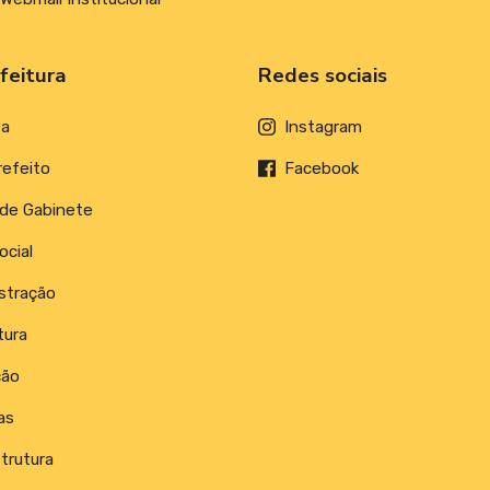
feitura
Redes sociais
ta
Instagram
refeito
Facebook
 de Gabinete
ocial
stração
tura
ção
as
trutura