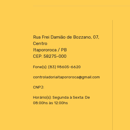
Rua Frei Damião de Bozzano, 07,
Centro
Itapororoca / PB
CEP: 58275-000
Fone(s): (83) 98605-6620
controladoriaitapororoca@gmail.com
CNPJ:
Horário(s): Segunda à Sexta: De
08:00hs às 12:00hs