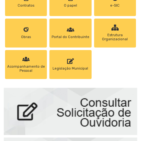
Contratos
0 papel
e-SIC
Estrutura
Obras
Portal do Contribuinte
Organizacional
Acompanhamento de
Legislação Municipal
Pessoal