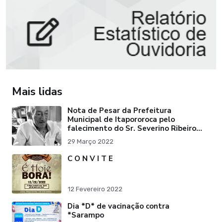
Mais lidas
Nota de Pesar da Prefeitura
Municipal de Itapororoca pelo
falecimento do Sr. Severino Ribeiro
da Silva "Pai do Ex-Prefei
29 Março 2022
C O N V I T E
12 Fevereiro 2022
Dia *D* de vacinação contra
*Sarampo