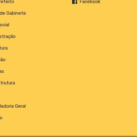
refeito
Facebook
 de Gabinete
ocial
stração
tura
ção
as
trutura
adoria Geral
o