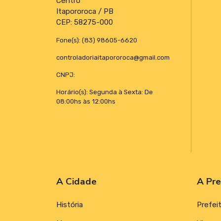
Centro
Itapororoca / PB
CEP: 58275-000
Fone(s): (83) 98605-6620
controladoriaitapororoca@gmail.com
CNPJ:
Horário(s): Segunda à Sexta: De
08:00hs às 12:00hs
A Cidade
A Pre
História
Prefei