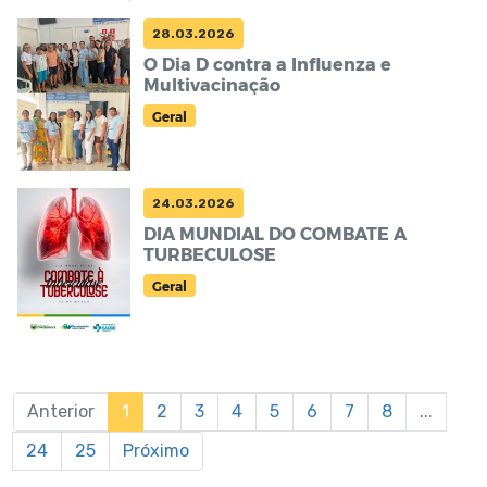
28.03.2026
O Dia D contra a Influenza e
Multivacinação
Geral
24.03.2026
DIA MUNDIAL DO COMBATE A
TURBECULOSE
Geral
Anterior
1
2
3
4
5
6
7
8
...
24
25
Próximo