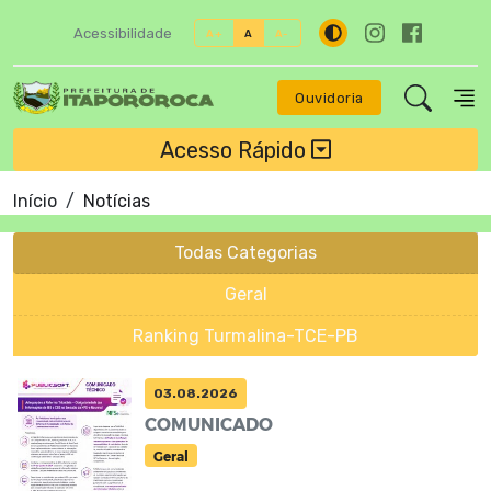
Acessibilidade
A+
A
A-
Ouvidoria
Acesso Rápido
Início
Notícias
Todas Categorias
Geral
Ranking Turmalina-TCE-PB
03.08.2026
COMUNICADO
Geral