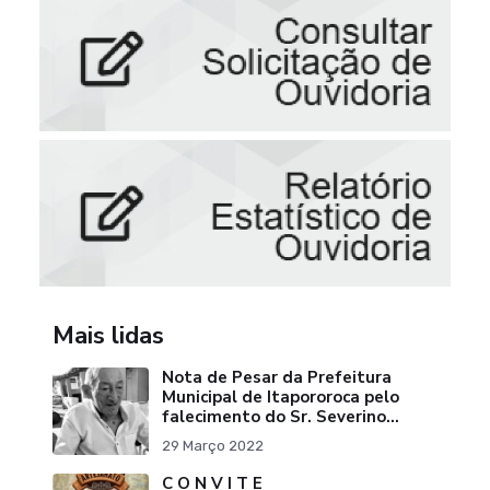
Mais lidas
Nota de Pesar da Prefeitura
Municipal de Itapororoca pelo
falecimento do Sr. Severino
Ribeiro da Silva "Pai do Ex-
29 Março 2022
Prefei
C O N V I T E