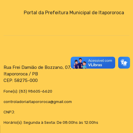
Portal da Prefeitura Municipal de Itapororoca
Rua Frei Damião de Bozzano, 07, Centro
Itapororoca / PB
CEP: 58275-000
Fone(s): (83) 98605-6620
controladoriaitapororoca@gmail.com
CNPJ:
Horário(s): Segunda à Sexta: De 08:00hs às 12:00hs