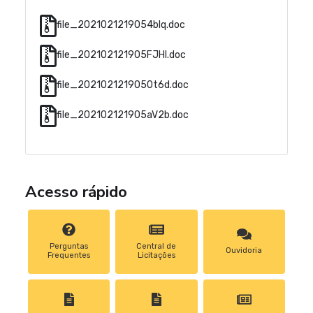
file_2021021219054blq.doc
file_202102121905FJHl.doc
file_2021021219050t6d.doc
file_202102121905aV2b.doc
Acesso rápido
Perguntas
Central de
Ouvidoria
Frequentes
Licitações