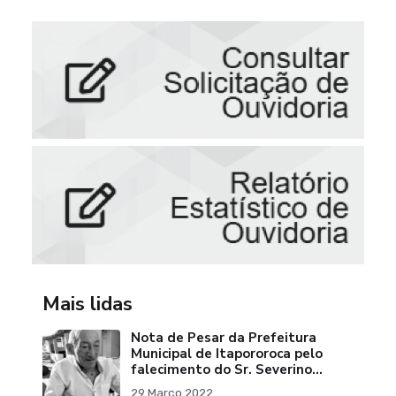
Mais lidas
Nota de Pesar da Prefeitura
Municipal de Itapororoca pelo
falecimento do Sr. Severino
Ribeiro da Silva "Pai do Ex-
29 Março 2022