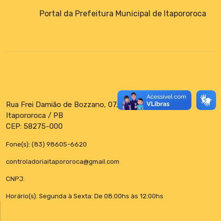
Portal da Prefeitura Municipal de Itapororoca
Rua Frei Damião de Bozzano, 07, Centro
Itapororoca / PB
CEP: 58275-000
Fone(s): (83) 98605-6620
controladoriaitapororoca@gmail.com
CNPJ:
Horário(s): Segunda à Sexta: De 08:00hs às 12:00hs