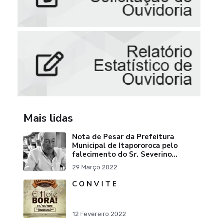
Mais lidas
Nota de Pesar da Prefeitura
Municipal de Itapororoca pelo
falecimento do Sr. Severino
Ribeiro da Silva "Pai do Ex-
29 Março 2022
Prefei
C O N V I T E
12 Fevereiro 2022