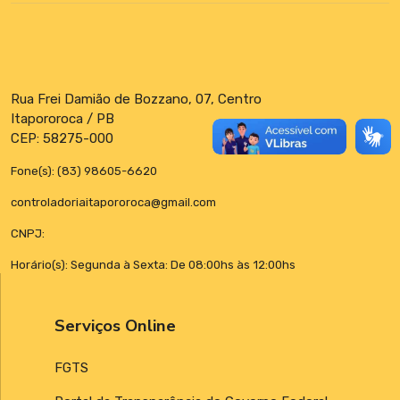
Rua Frei Damião de Bozzano, 07, Centro
Itapororoca / PB
CEP: 58275-000
Fone(s): (83) 98605-6620
controladoriaitapororoca@gmail.com
CNPJ:
Horário(s): Segunda à Sexta: De 08:00hs às 12:00hs
Serviços Online
FGTS