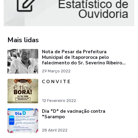
Mais lidas
Nota de Pesar da Prefeitura
Municipal de Itapororoca pelo
falecimento do Sr. Severino Ribeiro
da Silva "Pai do Ex-Prefei
29 Março 2022
C O N V I T E
12 Fevereiro 2022
Dia *D* de vacinação contra
*Sarampo
28 Abril 2022