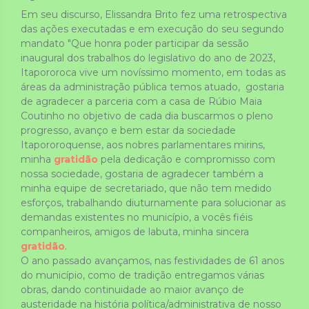
Em seu discurso, Elissandra Brito fez uma retrospectiva 
das ações executadas e em execução do seu segundo 
mandato "Que honra poder participar da sessão 
inaugural dos trabalhos do legislativo do ano de 2023, 
Itapororoca vive um novíssimo momento, em todas as 
áreas da administração pública temos atuado,  gostaria 
de agradecer a parceria com a casa de Rúbio Maia 
Coutinho no objetivo de cada dia buscarmos o pleno 
progresso, avanço e bem estar da sociedade 
Itapororoquense, aos nobres parlamentares mirins, 
minha 
gratidão
 pela dedicação e compromisso com 
nossa sociedade, gostaria de agradecer também a 
minha equipe de secretariado, que não tem medido 
esforços, trabalhando diuturnamente para solucionar as 
demandas existentes no município, a vocês fiéis 
companheiros, amigos de labuta, minha sincera 
gratidão
.
O ano passado avançamos, nas festividades de 61 anos 
do município, como de tradição entregamos várias 
obras, dando continuidade ao maior avanço de 
austeridade na história política/administrativa de nosso 