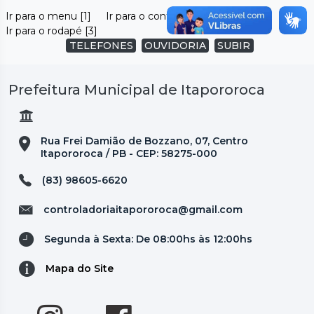
Ir para o menu [1]
Ir para o conteúdo [2]
Ir para o rodapé [3]
TELEFONES
OUVIDORIA
SUBIR
Prefeitura Municipal de Itapororoca
Rua Frei Damião de Bozzano, 07, Centro
Itapororoca / PB - CEP: 58275-000
(83) 98605-6620
controladoriaitapororoca@gmail.com
Segunda à Sexta: De 08:00hs às 12:00hs
Mapa do Site