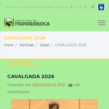
Telefones
Ouvidoria
Acessibilidade
Contraste
A+
A-
CAVALGADA 2026
Início
Notícias
Geral
CAVALGADA 2026
NOTÍCIA
CAVALGADA 2026
Publicado em
08/05/2026 às 16:32
466
Visualizações