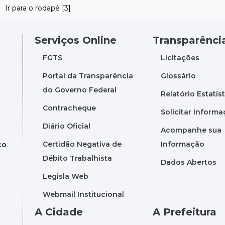
Ir para o rodapé [3]
Serviços Online
Transparênci
FGTS
Licitações
Portal da Transparência
Glossário
do Governo Federal
Relatório Estatís
Contracheque
Solicitar Inform
Diário Oficial
Acompanhe sua
Certidão Negativa de
Informação
co
Débito Trabalhista
Dados Abertos
Legisla Web
Webmail Institucional
A Cidade
A Prefeitura