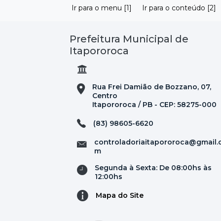
Ir para o menu [1]
Ir para o conteúdo [2]
Prefeitura Municipal de
Itapororoca
Rua Frei Damião de Bozzano, 07,
Centro
Itapororoca / PB - CEP: 58275-000
(83) 98605-6620
controladoriaitapororoca@gmail.
m
Segunda à Sexta: De 08:00hs às
12:00hs
Mapa do Site