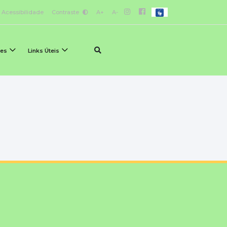
Acessibilidade
Contraste
A+
A-
ões
Links Úteis