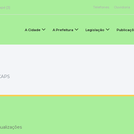
Telefones
Ouvidoria
apé [3]
A Cidade
A Prefeitura
Legislação
Publicaç
CAPS
ualizações