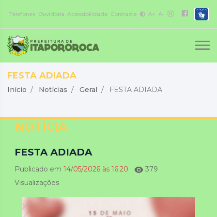
Telefones
Ouvidoria
Acessibilidade
Contraste
A+
A-
FESTA ADIADA
Início
Notícias
Geral
FESTA ADIADA
NOTÍCIA
FESTA ADIADA
Publicado em
14/05/2026 às 16:20
379
Visualizações