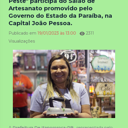
Peste" participa do Salão de
Artesanato promovido pelo
Governo do Estado da Paraíba, na
Capital João Pessoa.
Publicado em
19/01/2023 às 13:00
2311
Visualizações
A 
Prefeitura De Itapororoca-PB
 , representada pelo 