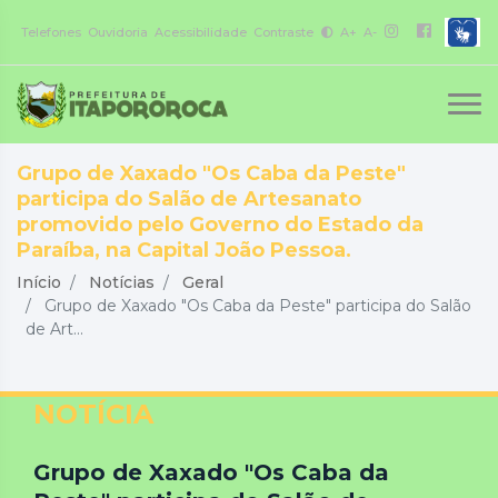
Telefones
Ouvidoria
Acessibilidade
Contraste
A+
A-
Grupo de Xaxado "Os Caba da Peste"
participa do Salão de Artesanato
promovido pelo Governo do Estado da
Paraíba, na Capital João Pessoa.
Início
Notícias
Geral
Grupo de Xaxado "Os Caba da Peste" participa do Salão
de Art...
NOTÍCIA
Grupo de Xaxado "Os Caba da