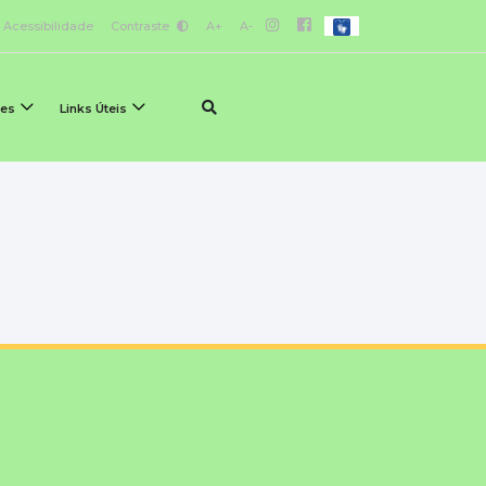
Acessibilidade
Contraste
A+
A-
ões
Links Úteis