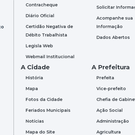
Contracheque
Solicitar Inform
Diário Oficial
Acompanhe sua
Certidão Negativa de
Informação
co
Débito Trabalhista
Dados Abertos
Legisla Web
Webmail Institucional
A Cidade
A Prefeitura
História
Prefeita
Mapa
Vice-prefeito
Fotos da Cidade
Chefia de Gabine
Feriados Municipais
Ação Social
Notícias
Administração
Mapa do Site
Agricultura