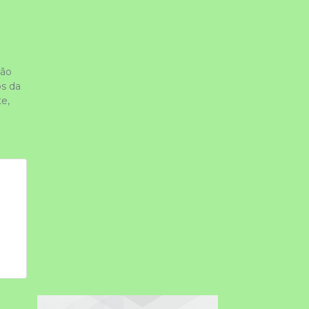
ão 
s da 
, 