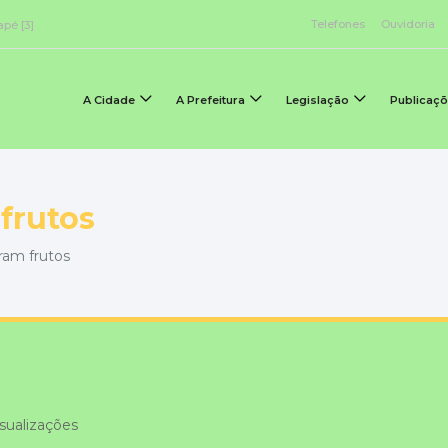
Telefones
Ouvidoria
apé [3]
A Cidade
A Prefeitura
Legislação
Publicaç
frutos
ram frutos
sualizações