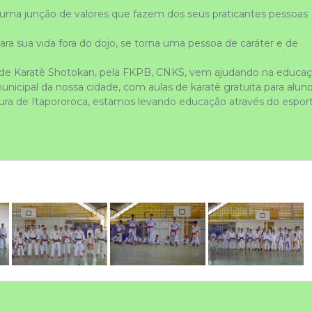
 uma junção de valores que fazem dos seus praticantes pessoas 
Aquela pessoa que leva a filosofia do karatê para sua vida fora do dojo, se torna uma pessoa de caráter e de 
an de Karatê Shotokan, pela FKPB, CNKS, vem ajudando na educaç
unicipal da nossa cidade, com aulas de karatê gratuita para aluno
ura de Itapororoca, estamos levando educação através do esporte