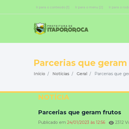
Ir para o conteúdo [1]
Ir para o menu [2]
Ir para o rod
Parcerias que geram 
Início
Notícias
Geral
Parcerias que ge
NOTÍCIA
Parcerias que geram frutos
Publicado em
24/01/2023 às 12:56
2312 Vi