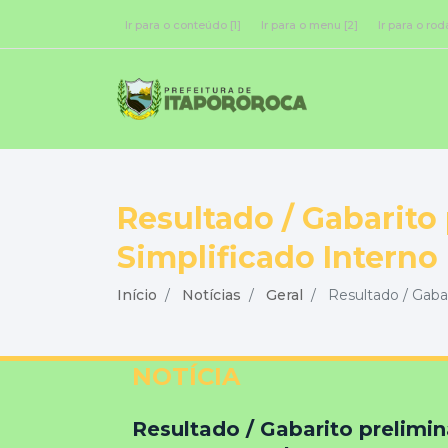
Ir para o conteúdo [1]
Ir para o menu [2]
Ir para o rod
Resultado / Gabarito
Simplificado Interno 
Início
Notícias
Geral
Resultado / Gabari
NOTÍCIA
Resultado / Gabarito prelimin