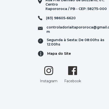
Rua Frei Damião de Bozzano, 07,
Centro
Itapororoca / PB - CEP: 58275-000
(83) 98605-6620
controladoriaitapororoca@gmail.
m
Segunda à Sexta: De 08:00hs às
12:00hs
Mapa do Site
Instagram
Facebook