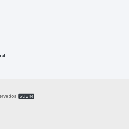
ral
servados.
SUBIR