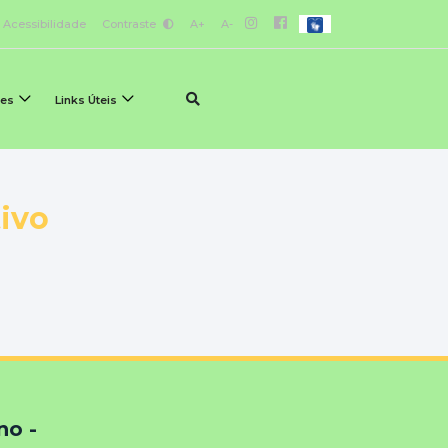
Acessibilidade
Contraste
A+
A-
ões
Links Úteis
tivo
no -