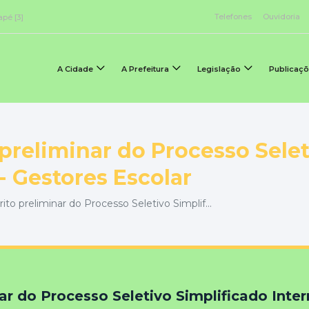
Telefones
Ouvidoria
apé [3]
A Cidade
A Prefeitura
Legislação
Publicaç
 preliminar do Processo Sele
- Gestores Escolar
to preliminar do Processo Seletivo Simplif...
ar do Processo Seletivo Simplificado Inter