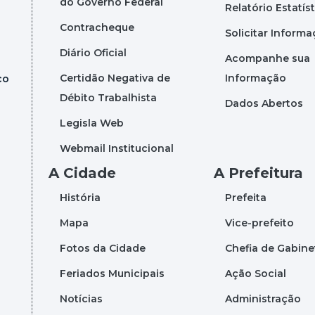
do Governo Federal
Relatório Estatís
Contracheque
Solicitar Inform
Diário Oficial
Acompanhe sua
Certidão Negativa de
Informação
co
Débito Trabalhista
Dados Abertos
Legisla Web
Webmail Institucional
A Cidade
A Prefeitura
História
Prefeita
Mapa
Vice-prefeito
Fotos da Cidade
Chefia de Gabine
Feriados Municipais
Ação Social
Notícias
Administração