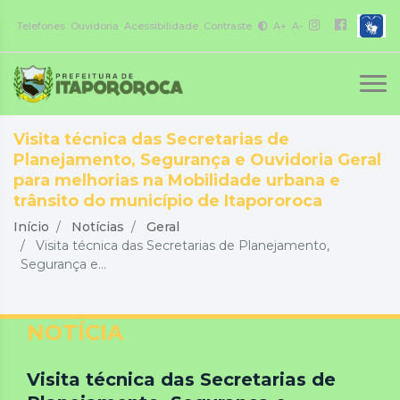
Telefones
Ouvidoria
Acessibilidade
Contraste
A+
A-
Visita técnica das Secretarias de
Planejamento, Segurança e Ouvidoria Geral
para melhorias na Mobilidade urbana e
trânsito do município de Itapororoca
Início
Notícias
Geral
Visita técnica das Secretarias de Planejamento,
Segurança e...
NOTÍCIA
Visita técnica das Secretarias de