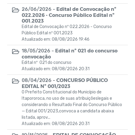
Obras
Edital de Convocação nº
26/06/2026 -
022.2026 - Concurso Público Edital nº
PROCESSO SELETIVO SIMPLIFICADO– EDITAL
001.2023
Nº 002/2025 – SME
Edital de Convocação nº 022.2026 - Concurso
Público Edital nº 001.2023
Horários Funcionários
Atualizado em: 08/08/2026 19:46
Edital nº 021 do concurso
18/05/2026 -
Mensário oficial
convocação
Edital nº 021 do concurso
Campanhas
Atualizado em: 08/08/2026 20:31
CONCURSO PÚBLICO
08/04/2026 -
Diário oficial
EDITAL Nº 001/2023
O Prefeito Constitucional do Município de
Portal do Contribuinte
Itapororoca, no uso de suas atribuiçõeslegais e
considerando o Resultado Final do Concurso Público
PNAB 2026
— Edital 001/2023,convoca a candidata abaixa
listada, aprov...
Atualizado em: 08/08/2026 20:31
DECRETOS
EDITAL DE CONVOCAÇÃO