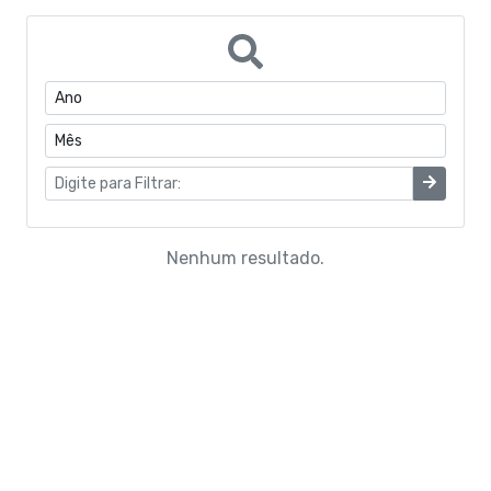
Portarias do Gabinete
Quadro de Pessoal
CONVÊNIOS
Estrutura Organizacional
Coronavírus
Nenhum resultado.
Concurso Público
Eleições Conselho Tutelar
Programas de Escolas Integrais
Processo Seletivo