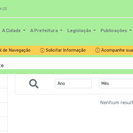
é [3]
A Cidade
A Prefeitura
Legislação
Publicações
l de Navegação
Solicitar Informação
Acompanhe sua 
te
Nenhum resul