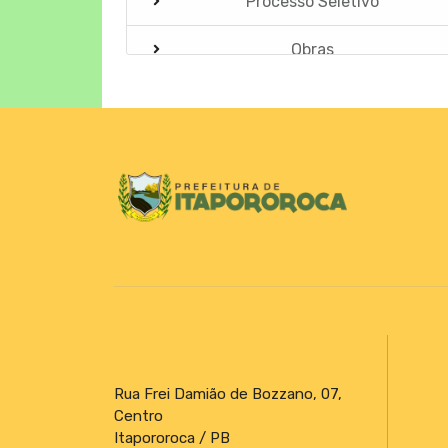
Processo Seletivo
Obras
PROCESSO SELETIVO SIMPLIFICADO
EDITAL Nº 002/2025 – SME
Horários Funcionários
Mensário oficial
Campanhas
Diário oficial
Portal do Contribuinte
Rua Frei Damião de Bozzano, 07,
PNAB 2026
Centro
Itapororoca / PB