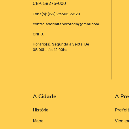
DECRETOS
CEP: 58275-000
Emendas Parlamentares
Fone(s): (83) 98605-6620
controladoriaitapororoca@gmail.com
CNPJ:
Horário(s): Segunda à Sexta: De
08:00hs às 12:00hs
A Cidade
A Pre
História
Prefei
Mapa
Vice-p