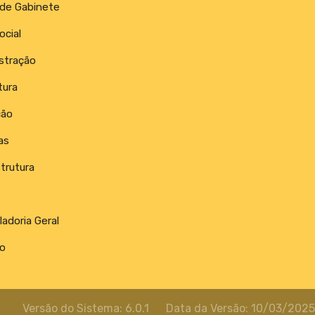
 de Gabinete
ocial
stração
tura
ção
as
trutura
adoria Geral
o
Versão do Sistema: 6.0.1
Data da Versão: 10/03/2025