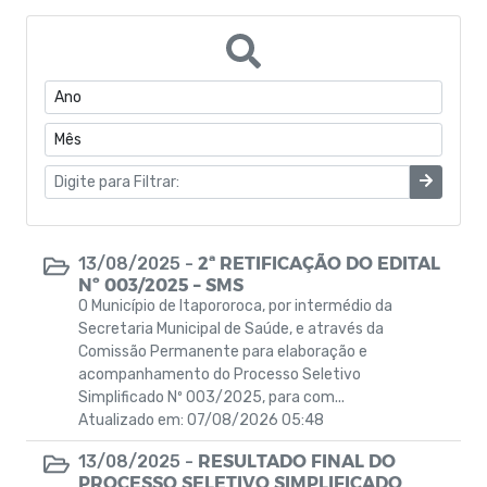
Portarias do Gabinete
Quadro de Pessoal
CONVÊNIOS
Estrutura Organizacional
Coronavírus
2ª RETIFICAÇÃO DO EDITAL
13/08/2025 -
Nº 003/2025 – SMS
Concurso Público
O Município de Itapororoca, por intermédio da
Secretaria Municipal de Saúde, e através da
Eleições Conselho Tutelar
Comissão Permanente para elaboração e
acompanhamento do Processo Seletivo
Programas de Escolas Integrais
Simplificado Nº 003/2025, para com...
Atualizado em: 07/08/2026 05:48
Processo Seletivo
RESULTADO FINAL DO
13/08/2025 -
PROCESSO SELETIVO SIMPLIFICADO