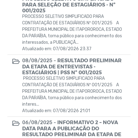
Obras
PARA SELEÇÃO DE ESTAGIÁRIOS - Nº
001/2025
PROCESSO SELETIVO SIMPLIFICADO PARA
PROCESSO SELETIVO SIMPLIFICADO– EDITAL
CONTRATAÇÃO DE ESTAGIÁRIOS Nº 001/2025 A
Nº 002/2025 – SME
PREFEITURA MUNICIPAL DE ITAPOROROCA, ESTADO
DA PARAÍBA, torna público para conhecimento dos
Horários Funcionários
interessados, a PUBLICAÇÃ...
Atualizado em: 07/08/2026 23:37
Mensário oficial
RESULTADO PRELIMINAR
08/08/2025 -
DA ETAPA DE ENTREVISTAS -
Campanhas
ESTAGIÁRIOS | PSS Nº 001/2025
PROCESSO SELETIVO SIMPLIFICADO PARA
Diário oficial
CONTRATAÇÃO DE ESTAGIÁRIOS Nº 001/2025 A
PREFEITURA MUNICIPAL DE ITAPOROROCA, ESTADO
Portal do Contribuinte
DA PARAÍBA, torna público para conhecimento dos
interes...
Atualizado em: 07/08/2026 21:01
PNAB 2026
INFORMATIVO 2 – NOVA
06/08/2025 -
DECRETOS
DATA PARA A PUBLICAÇÃO DO
RESULTADO PRELIMINAR DA ETAPA DE